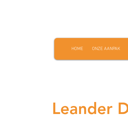
HOME
ONZE AANPAK
Leander 