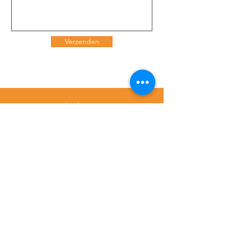
Verzenden
Werkplaatsstraat 2, 8630 Veurne
elektro@schoonaert.be
058 31 40 69
Menu