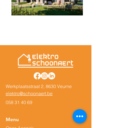
Werkplaatsstraat 2, 8630 Veurne
elektro@schoonaert.be
058 31 40 69
Menu