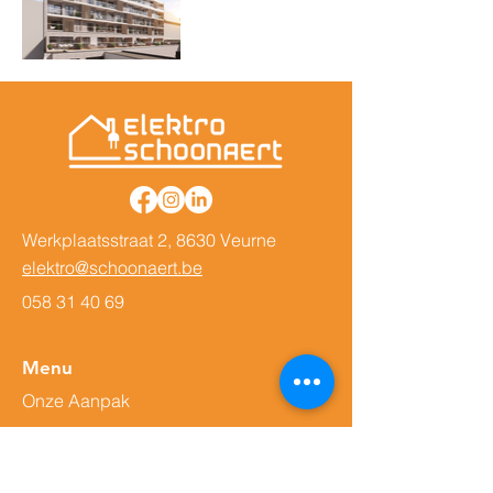
Werkplaatsstraat 2, 8630 Veurne
elektro@schoonaert.be
058 31 40 69
Menu
Onze Aanpak
Over ons
Service - Depannage