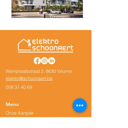
Werkplaatsstraat 2, 8630 Veurne
elektro@schoonaert.be
058 31 40 69
Menu
Onze Aanpak
Over ons