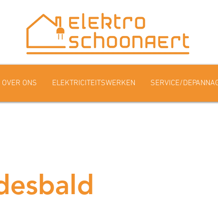
OVER ONS
ELEKTRICITEITSWERKEN
SERVICE/DEPANNA
Idesbald