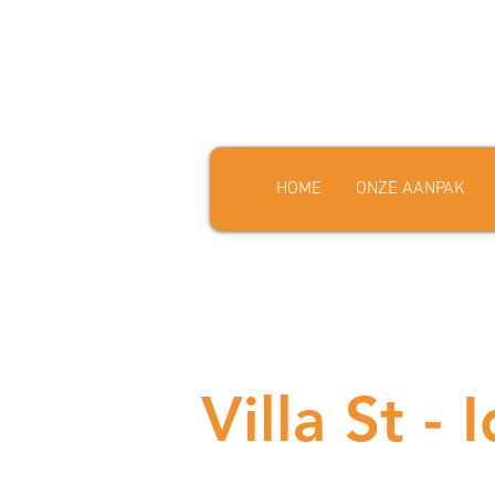
HOME
ONZE AANPAK
Villa St - 