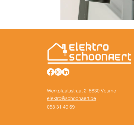
Werkplaatsstraat 2, 8630 Veurne
elektro@schoonaert.be
058 31 40 69